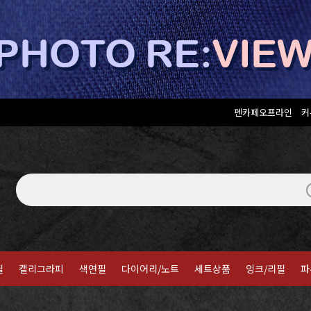
펜카페오프라인
커
필
캘리그라피
색연필
다이어리/노트
세트상품
잉크/리필
파