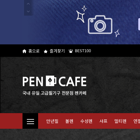
BEST100
홈으로
즐겨찾기
만년필
볼펜
수성펜
샤프
멀티펜
연