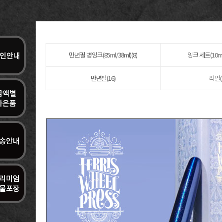
만년필 병잉크(85ml/38ml)(8)
잉크 세트(10ml/
만년필(16)
리필(