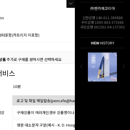
㈜펜카페코리아
ess
신한은행 140-011-389888
우리은행 1005-803-373568
국민은행 001501-04-137302
버터포함(카트리지 미포함)
VIEW
HISTORY
상품
추가로 구매를 원하시면 선택하세요
서비스
10원
색상