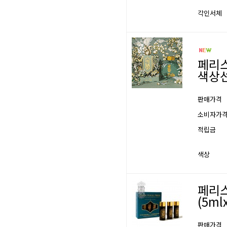
각인서체
페리스
색상선
판매가격
소비자가
적립금
색상
페리스
(5ml
판매가격