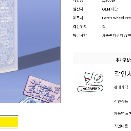
적립금
1,800원
원산지
OEM 대만
제조사
Ferris Wheel Pr
각인위치
캡
특이사항
가죽펜파우치 /컨
추가구성
각인
판매가격
각인상품
제품명or
각인내용