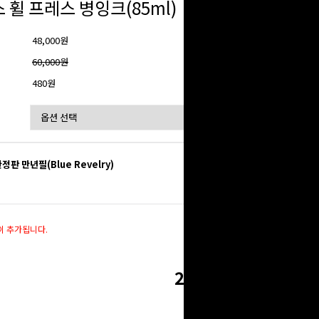
 휠 프레스 병잉크(85ml)
48,000원
격
60,000원
480원
한정판 만년필(Blue Revelry)
216,000
원
이 추가됩니다.
216,000
원