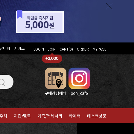
뮤니티
서비스
l
LOGIN
JOIN
CART(
0
)
ORDER
MYPAGE
우치
지갑/벨트
가죽/액세서리
라이터
데스크상품