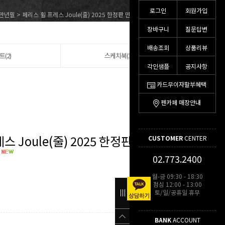
로그인
회원가입
만년필
> 페리스 휠 프레스 Joule(줄) 2025 한정판 만년필(Blue Revelry)
장바구니
질문답변
배송조회
상품리뷰
트(2)
스케치북(3)
각인샘플
공지사항
카드무이자할부혜택
펜카페 매장안내
스 Joule(줄) 2025 한정판 만년필
CUSTOMER
CENTER
02.773.2400
월-금 09:30 - 18:30
점심 12:00 - 13:00
토/일/공휴일 휴무
BANK
ACCOUNT