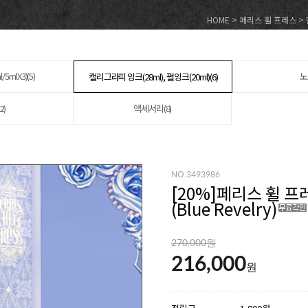
HOME
>
페리스 휠 프레스
>
5mlX3)(5)
노
캘리그라피 잉크(28ml), 펄잉크(20ml)(6)
2)
액세서리(8)
NO.3493986
[
20
%]페리스 휠 프레
(Blue Revelry)
270,000원
216,000
원