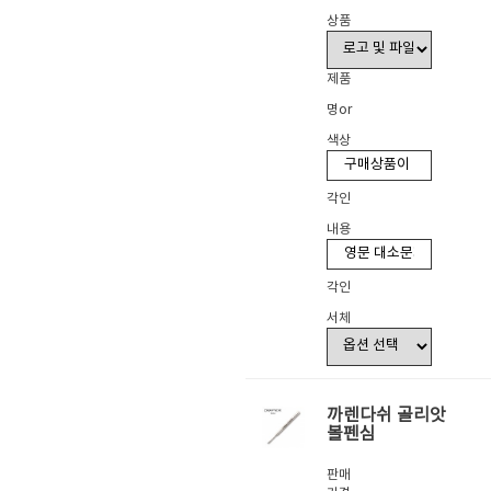
상품
제품
명or
색상
각인
내용
각인
서체
까렌다쉬 골리앗
볼펜심
판매