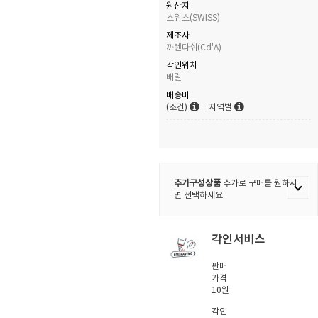
원산지
스위스(SWISS)
제조사
까렌다쉬(Cd'A)
각인위치
배럴
배송비
(조건)
지역별
추가구성상품
추가로 구매를 원하시
면 선택하세요
각인서비스
판매
가격
10원
각인