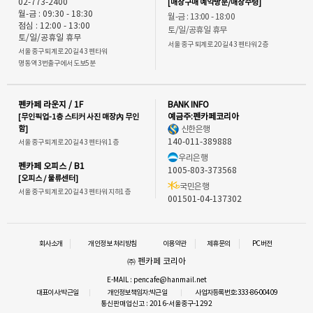
02-773-2400
[매장구매 예약방문/매장수령]
월-금 : 09:30 - 18:30
월-금 : 13:00 - 18:00
점심 : 12:00 - 13:00
토/일/공휴일 휴무
토/일/공휴일 휴무
서울 중구 퇴계로 20길 43 펜타워 2층
서울 중구 퇴계로 20길 43 펜타워
명동역 3번출구에서 도보5분
펜카페 라운지 / 1F
BANK INFO
[무인픽업-1층 스티커 사진 매장內 무인
예금주:펜카페코리아
함]
신한은행
140-011-389888
서울 중구 퇴계로 20길 43 펜타워 1층
우리은행
펜카페 오피스 / B1
1005-803-373568
[오피스 / 물류센터]
국민은행
서울 중구 퇴계로 20길 43 펜타워 지하1층
001501-04-137302
회사소개
개인정보 처리방침
이용약관
제휴문의
PC버전
㈜ 펜카페 코리아
E-MAIL : pencafe@hanmail.net
대표이사:박근일
개인정보책임자:박근일
사업자등록번호:333-86-00409
통신판매업신고 : 2016-서울중구-1292