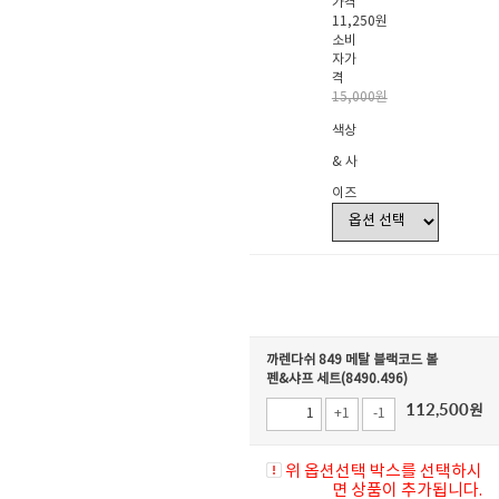
가격
11,250원
소비
자가
격
15,000원
색상
& 사
이즈
까렌다쉬 849 메탈 블랙코드 볼
펜&샤프 세트(8490.496)
112,500
원
+1
-1
위 옵션선택 박스를 선택하시
면 상품이 추가됩니다.