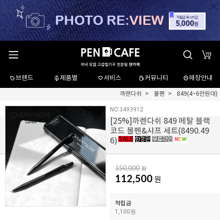
브랜드
제품별
서비스
커뮤니티
매장안내
까렌다쉬
볼펜
849(4~6만원대)
NO.3493912
[
25
%]까렌다쉬 849 메탈 블랙
코드 볼펜&샤프 세트(8490.49
6)
150,000
원
112,500
원
적립금
1,100원