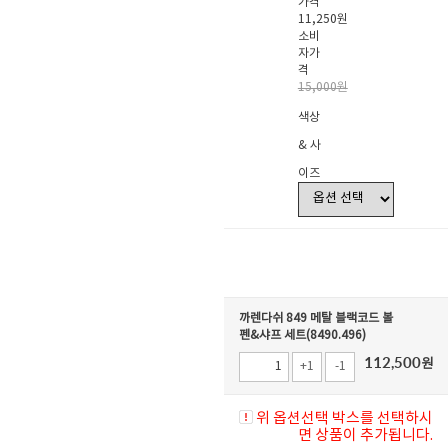
가격
11,250원
소비
자가
격
15,000원
색상
& 사
이즈
까렌다쉬 849 메탈 블랙코드 볼
펜&샤프 세트(8490.496)
112,500
원
+1
-1
위 옵션선택 박스를 선택하시
면 상품이 추가됩니다.