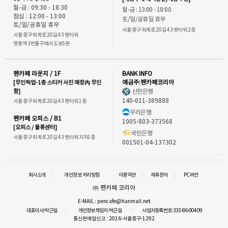
월-금 : 09:30 - 18:30
월-금 : 13:00 - 18:00
점심 : 12:00 - 13:00
토/일/공휴일 휴무
토/일/공휴일 휴무
서울 중구 퇴계로 20길 43 펜타워 2층
서울 중구 퇴계로 20길 43 펜타워
명동역 3번출구에서 도보5분
펜카페 라운지 / 1F
BANK INFO
[무인픽업-1층 스티커 사진 매장內 무인
예금주:펜카페코리아
함]
신한은행
140-011-389888
서울 중구 퇴계로 20길 43 펜타워 1층
우리은행
펜카페 오피스 / B1
1005-803-373568
[오피스 / 물류센터]
국민은행
서울 중구 퇴계로 20길 43 펜타워 지하1층
001501-04-137302
회사소개
개인정보 처리방침
이용약관
제휴문의
PC버전
㈜ 펜카페 코리아
E-MAIL : pencafe@hanmail.net
대표이사:박근일
개인정보책임자:박근일
사업자등록번호:333-86-00409
통신판매업신고 : 2016-서울중구-1292