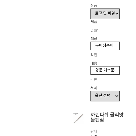
상품
제품
명or
색상
각인
내용
각인
서체
까렌다쉬 골리앗
볼펜심
판매