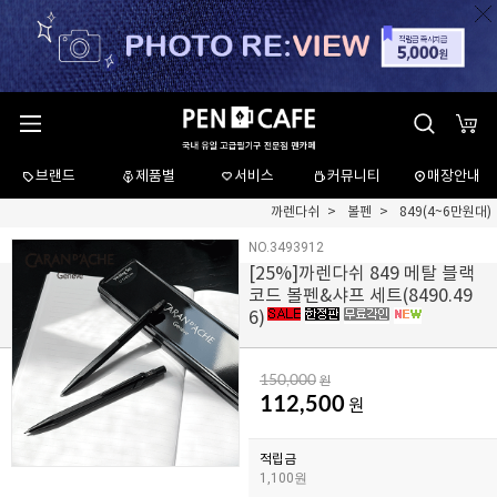
브랜드
제품별
서비스
커뮤니티
매장안내
까렌다쉬
볼펜
849(4~6만원대)
NO.3493912
[
25
%]까렌다쉬 849 메탈 블랙
코드 볼펜&샤프 세트(8490.49
6)
150,000
원
112,500
원
적립금
1,100원