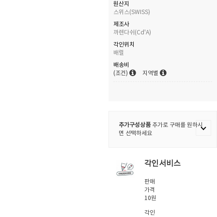
원산지
스위스(SWISS)
제조사
까렌다쉬(Cd'A)
각인위치
배럴
배송비
(조건)
지역별
추가구성상품
추가로 구매를 원하시
면 선택하세요
각인서비스
판매
가격
10원
각인