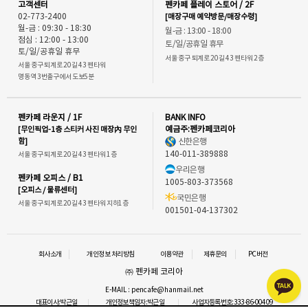
고객센터
펜카페 플레이 스토어 / 2F
02-773-2400
[매장구매 예약방문/매장수령]
월-금 : 09:30 - 18:30
월-금 : 13:00 - 18:00
점심 : 12:00 - 13:00
토/일/공휴일 휴무
토/일/공휴일 휴무
서울 중구 퇴계로 20길 43 펜타워 2층
서울 중구 퇴계로 20길 43 펜타워
명동역 3번출구에서 도보5분
펜카페 라운지 / 1F
BANK INFO
[무인픽업-1층 스티커 사진 매장內 무인
예금주:펜카페코리아
함]
신한은행
140-011-389888
서울 중구 퇴계로 20길 43 펜타워 1층
우리은행
펜카페 오피스 / B1
1005-803-373568
[오피스 / 물류센터]
국민은행
서울 중구 퇴계로 20길 43 펜타워 지하1층
001501-04-137302
회사소개
개인정보 처리방침
이용약관
제휴문의
PC버전
㈜ 펜카페 코리아
E-MAIL : pencafe@hanmail.net
대표이사:박근일
개인정보책임자:박근일
사업자등록번호:333-86-00409