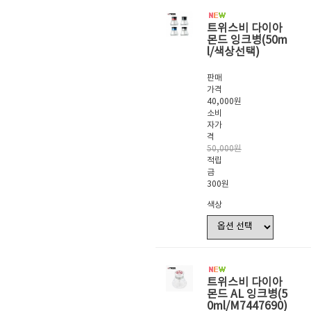
트위스비 다이아
몬드 잉크병(50m
l/색상선택)
판매
가격
40,000원
소비
자가
격
50,000원
적립
금
300원
색상
트위스비 다이아
몬드 AL 잉크병(5
0ml/M7447690)