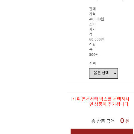
판매
가격
48,000원
소비
자가
격
60,000원
적립
금
500원
선택
위 옵션선택 박스를 선택하시
면 상품이 추가됩니다.
0
총 상품 금액
원