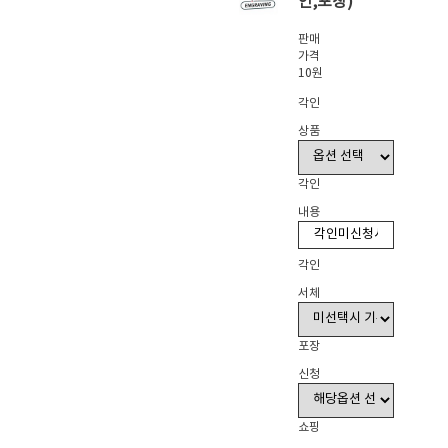
인,포장)
판매
가격
10원
각인
상품
각인
내용
각인
서체
포장
신청
쇼핑