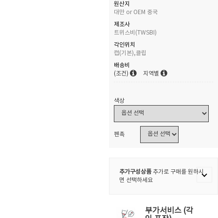
원산지
대만 or OEM 중국
제조사
트위스비(TWSBI)
각인위치
캡(기본),클립
배송비
(조건)
지역별
색상
펜촉
추가구성상품
추가로 구매를 원하시
면 선택하세요
부가서비스 (각