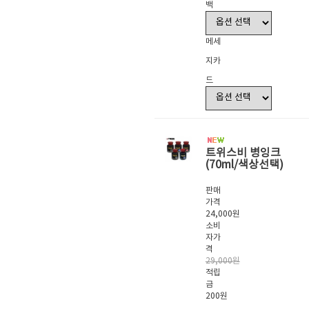
백
메세
지카
드
트위스비 병잉크
(70ml/색상선택)
판매
가격
24,000원
소비
자가
격
29,000원
적립
금
200원