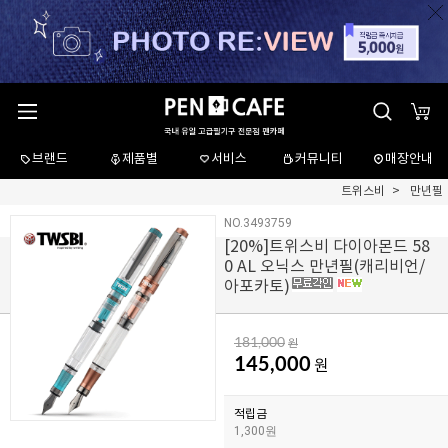
브랜드
제품별
서비스
커뮤니티
매장안내
트위스비
만년필
NO.3493759
[
20
%]트위스비 다이아몬드 58
0 AL 오닉스 만년필(캐리비언/
아포카토)
181,000
원
145,000
원
적립금
1,300원