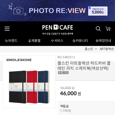
브랜드
제품별
서비스
커뮤니티
매장안내
몰스킨
ART컬렉션
NO.3482512
몰스킨 아트컬렉션 하드커버 플
레인 라지 스케치북(색상선택)
46,000
원
46,000
원
적립금
1,100원