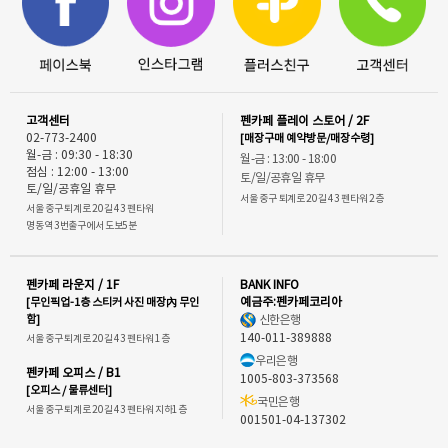
고객센터
펜카페 플레이 스토어 / 2F
02-773-2400
[매장구매 예약방문/매장수령]
월-금 : 09:30 - 18:30
월-금 : 13:00 - 18:00
점심 : 12:00 - 13:00
토/일/공휴일 휴무
토/일/공휴일 휴무
서울 중구 퇴계로 20길 43 펜타워 2층
서울 중구 퇴계로 20길 43 펜타워
명동역 3번출구에서 도보5분
펜카페 라운지 / 1F
BANK INFO
[무인픽업-1층 스티커 사진 매장內 무인
예금주:펜카페코리아
함]
신한은행
140-011-389888
서울 중구 퇴계로 20길 43 펜타워 1층
우리은행
펜카페 오피스 / B1
1005-803-373568
[오피스 / 물류센터]
국민은행
서울 중구 퇴계로 20길 43 펜타워 지하1층
001501-04-137302