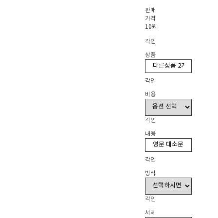
판매
가격
10원
각인
상품
각인
비용
각인
내용
각인
방식
각인
서체