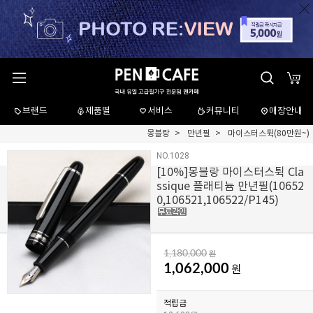
브랜드
제품별
서비스
커뮤니티
매장안내
몽블랑
만년필
마이스터스튁(80만원~)
NO.1028
[
10
%]몽블랑 마이스터스튁 Cla
ssique 플래티늄 만년필(10652
0,106521,106522/P145)
1,180,000
원
1,062,000
원
적립금