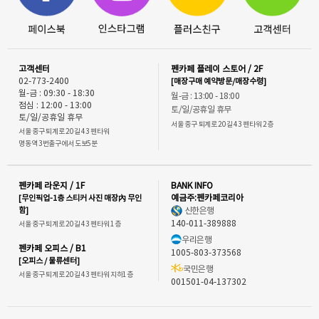
고객센터
펜카페 플레이 스토어 / 2F
02-773-2400
[매장구매 예약방문/매장수령]
월-금 : 09:30 - 18:30
월-금 : 13:00 - 18:00
점심 : 12:00 - 13:00
토/일/공휴일 휴무
토/일/공휴일 휴무
서울 중구 퇴계로 20길 43 펜타워 2층
서울 중구 퇴계로 20길 43 펜타워
명동역 3번출구에서 도보5분
펜카페 라운지 / 1F
BANK INFO
[무인픽업-1층 스티커 사진 매장內 무인
예금주:펜카페코리아
함]
신한은행
140-011-389888
서울 중구 퇴계로 20길 43 펜타워 1층
우리은행
펜카페 오피스 / B1
1005-803-373568
[오피스 / 물류센터]
국민은행
서울 중구 퇴계로 20길 43 펜타워 지하1층
001501-04-137302