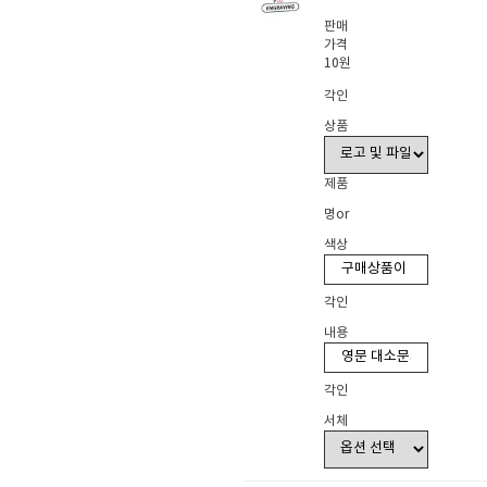
판매
가격
10원
각인
상품
제품
명or
색상
각인
내용
각인
서체