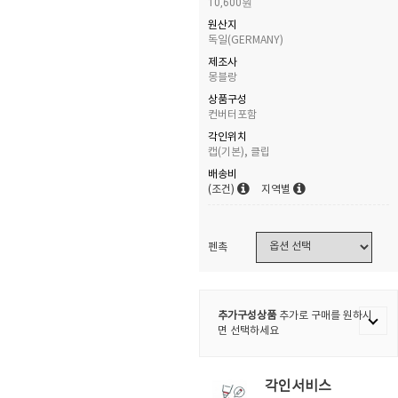
10,600원
원산지
독일(GERMANY)
제조사
몽블랑
상품구성
컨버터포함
각인위치
캡(기본), 클립
배송비
(조건)
지역별
펜촉
추가구성상품
추가로 구매를 원하시
면 선택하세요
각인서비스