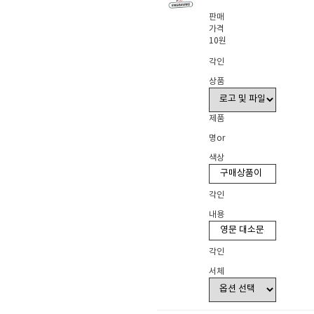
판매
가격
10원
각인
상품
제품
명or
색상
각인
내용
각인
서체