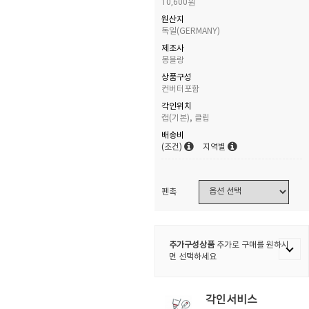
10,600원
원산지
독일(GERMANY)
제조사
몽블랑
상품구성
컨버터포함
각인위치
캡(기본), 클립
배송비
(조건)
지역별
펜촉
추가구성상품
추가로 구매를 원하시
면 선택하세요
각인서비스