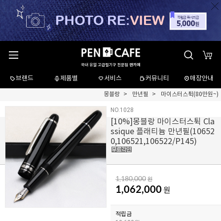
브랜드
제품별
서비스
커뮤니티
매장안내
몽블랑
만년필
마이스터스튁(80만원~)
NO.1028
[
10
%]몽블랑 마이스터스튁 Cla
ssique 플래티늄 만년필(10652
0,106521,106522/P145)
1,180,000
원
1,062,000
원
적립금