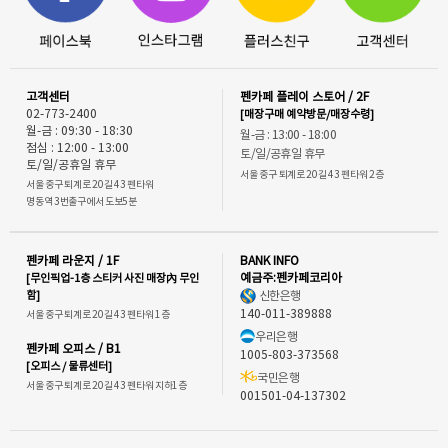
고객센터
펜카페 플레이 스토어 / 2F
02-773-2400
[매장구매 예약방문/매장수령]
월-금 : 09:30 - 18:30
월-금 : 13:00 - 18:00
점심 : 12:00 - 13:00
토/일/공휴일 휴무
토/일/공휴일 휴무
서울 중구 퇴계로 20길 43 펜타워 2층
서울 중구 퇴계로 20길 43 펜타워
명동역 3번출구에서 도보5분
펜카페 라운지 / 1F
BANK INFO
[무인픽업-1층 스티커 사진 매장內 무인
예금주:펜카페코리아
함]
신한은행
140-011-389888
서울 중구 퇴계로 20길 43 펜타워 1층
우리은행
펜카페 오피스 / B1
1005-803-373568
[오피스 / 물류센터]
국민은행
서울 중구 퇴계로 20길 43 펜타워 지하1층
001501-04-137302