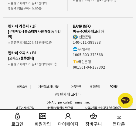
서울 중구 퇴계로 20길 43 펜타워 2층
서울 중구 퇴계로 20길 43 펜타워
명동역 3번출구에서 도보5분
펜카페 라운지 / 1F
BANK INFO
[무인픽업-1층 스티커 사진 매장內 무인
예금주:펜카페코리아
함]
신한은행
140-011-389888
서울 중구 퇴계로 20길 43 펜타워 1층
우리은행
펜카페 오피스 / B1
1005-803-373568
[오피스 / 물류센터]
국민은행
서울 중구 퇴계로 20길 43 펜타워 지하1층
001501-04-137302
회사소개
개인정보 처리방침
이용약관
제휴문의
PC버전
㈜ 펜카페 코리아
E-MAIL : pencafe@hanmail.net
대표이사:박근일
개인정보책임자:박근일
사업자등록번호:333-86-00409
통신판매업신고 : 2016-서울중구-1292
사업자정보확인
이메일 문의
COPYRIGHT⒞ 펜카페.ALL RIGHTS RESERVED