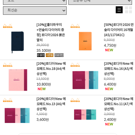
[10%][홀더파우치
[50%]로디아 2026 먼
+먼슬리 다이어리 증
슬리 다이어리 16개월
정] 로디아 2026 붉은
(A5/117041C)
말의
9,500
원
39,000
원
4,750
원
35,100
원
[20%]로디아 New 메
[20%]로디아 New 메
모패드 No.18 (A4/색
모패드 No.16 (A5/색
상선택)
상선택)
13,500
원
8,000
원
10,800
6,400
원
원
[20%]로디아 New 메
[20%]로디아 New 메
모패드 No.13 (A6/색
모패드 No.11 (A7/색
상선택)
상선택)
4,500
원
3,000
원
3,600
2,400
원
원