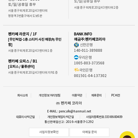
토/일/공휴일 휴무
토/일/공휴일 휴무
서울 중구 퇴계로 20길 43 펜타워 2층
서울 중구 퇴계로 20길 43 펜타워
명동역 3번출구에서 도보5분
펜카페 라운지 / 1F
BANK INFO
[무인픽업-1층 스티커 사진 매장內 무인
예금주:펜카페코리아
함]
신한은행
140-011-389888
서울 중구 퇴계로 20길 43 펜타워 1층
우리은행
펜카페 오피스 / B1
1005-803-373568
[오피스 / 물류센터]
국민은행
서울 중구 퇴계로 20길 43 펜타워 지하1층
001501-04-137302
회사소개
개인정보 처리방침
이용약관
제휴문의
PC버전
㈜ 펜카페 코리아
E-MAIL : pencafe@hanmail.net
대표이사:박근일
개인정보책임자:박근일
사업자등록번호:333-86-00409
통신판매업신고 : 2016-서울중구-1292
사업자정보확인
이메일 문의