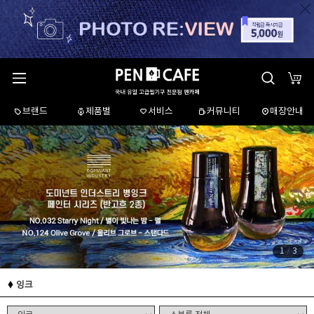
브랜드
제품별
서비스
커뮤니티
매장안내
1
/
3
잉크